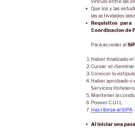
vínculo entre las i
Que los y las estud
las actividades labo
Requisitos para
Coordinacion de P
Para acceder al
SI
Haber finalizado e
Cursar el «Seminar
Conocer lo estipul
Haber aprobado o es
Servicios Hotelero
Mantener la condic
Poseer C.U.I.L.
Inscribirse al SIPA
Al iniciar una pas