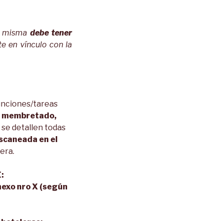
la misma
debe tener
te en vínculo con la
funciones/tareas
el membretado,
e se detallen todas
scaneada en el
rera.
:
exo nro X (según