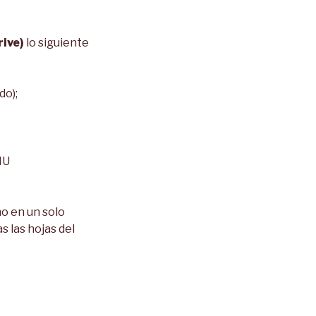
rive)
lo siguiente
do);
IU
no en un solo
s las hojas del