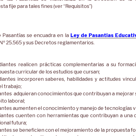
ta fije para tales fines (ver “Requisitos”)
e Pasantías se encuadra en la
Ley de Pasantías Educati
 Nº 25.565 y sus Decretos reglamentarios.
udiantes realicen prácticas complementarias a su formac
uesta curricular de los estudios que cursan;
diantes incorporen saberes, habilidades y actitudes vincu
l trabajo;
diantes adquieran conocimientos que contribuyan a mejorar s
ito laboral;
diantes aumenten el conocimiento y manejo de tecnologías v
diantes cuenten con herramientas que contribuyan a una 
onal futura;
iantes se beneficien con el mejoramiento de la propuesta for