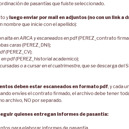
ordinación de pasantías que fuiste seleccionado.
to y
luego enviar por mail en adjuntos (no con un link a d
n nombre que inicie con el apellido):
on alta en ARCA y escaneados en pdf
(PEREZ_contrato firma
mbas caras
(PEREZ_DNI);
pdf
(PEREZ_CV);
 en pdf
(PEREZ_historial academico);
 cursadas o a cursar en el cuatrimestre
, que se descarga del S
ntos deben estar escaneados en formato pdf
, y cada u
ando envíes el contrato firmado, el archivo debe tener toda
mo archivo, NO por separado.
eguir quienes entregan informes de pasantía:
entos para elaborar informes de pasantía.