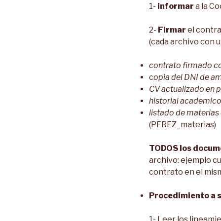
1-
informar
a la Co
2-
Firmar
el contra
(cada archivo con u
contrato firmado c
c
opia del DNI de a
CV actualizado en 
historial academico
listado de materias
(PEREZ_materias)
TODOS los docume
archivo: ejemplo cu
contrato en el mis
Procedimiento a s
1- Leer los lineami