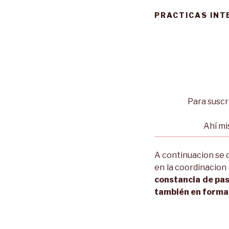
PRACTICAS IN
Para suscri
Ahí mi
A continuacion se d
en la coordinacion
constancia de pas
también en formato