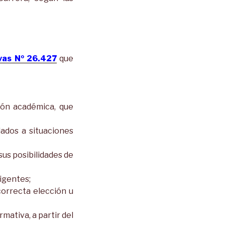
vas Nº 26.427
que
ión académica, que
lados a situaciones
us posibilidades de
igentes;
correcta elección u
mativa, a partir del